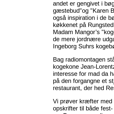
andet er gengivet i bø
gæstebud"og "Karen B
også inspiration i de b
køkkenet på Rungsted
Madam Mangor’s "koge
de mere jordnære udg
Ingeborg Suhrs kogeb
Bag radiomontagen stå
kogekone Jean-Lorentz 
interesse for mad da 
på den forgangne et st
restaurant, der hed Re
Vi prøver kræfter med 
opskrifter til både fes