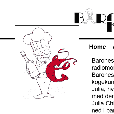
Home
Barones
radiomon
Barones
kogekuns
Julia, h
med den
Julia Ch
ned i ba